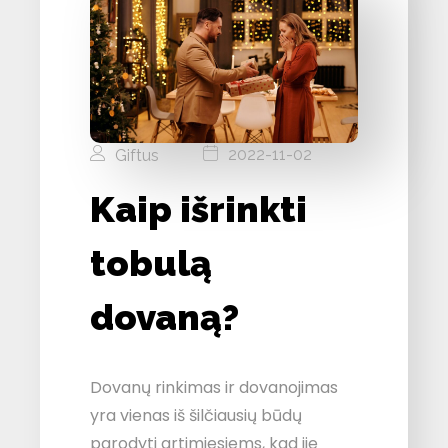
2022-11-02
Giftus
Kaip išrinkti
tobulą
dovaną?
Dovanų rinkimas ir dovanojimas
yra vienas iš šilčiausių būdų
parodyti artimiesiems, kad jie