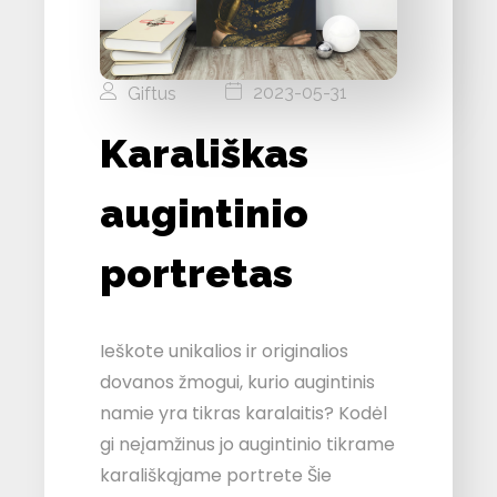
2023-05-31
Giftus
Karališkas
augintinio
portretas
Ieškote unikalios ir originalios
dovanos žmogui, kurio augintinis
namie yra tikras karalaitis? Kodėl
gi neįamžinus jo augintinio tikrame
karališkąjame portrete Šie