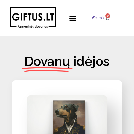
0
€
0.00
Dovanų
idėjos