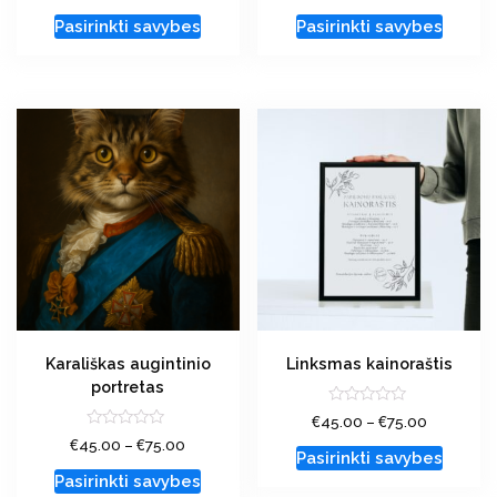
iš
iš
Pasirinkti savybes
Pasirinkti savybes
5
5
Karališkas augintinio
Linksmas kainoraštis
portretas
Įvertinimas:
€
€
45.00
–
75.00
0
Įvertinimas:
€
€
45.00
–
75.00
iš
0
Pasirinkti savybes
5
iš
Pasirinkti savybes
5