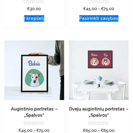
Įvertinimas:
Įvertinimas:
€
€
€
30.00
45.00
–
75.00
0
0
iš
iš
Į krepšelį
Pasirinkti savybes
5
5
Augintinio portretas –
Dvejų augintinių portretas –
„Spalvos“
„Spalvos“
Įvertinimas:
Įvertinimas:
€
€
€
€
45.00
–
75.00
65.00
–
85.00
0
0