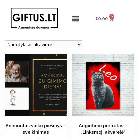
0
€
0.00
Animuotas vaiko piešinys –
Augintinio portretas –
sveikinimas
„Linksmoji akvarelė“