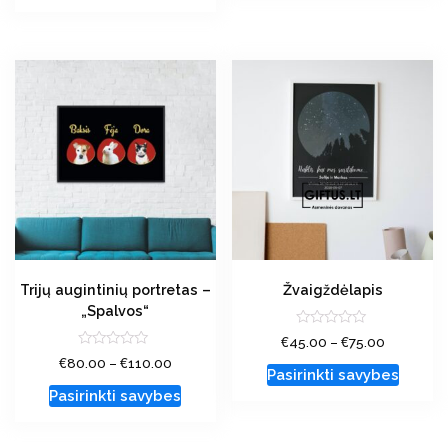
Trijų augintinių portretas –
Žvaigždėlapis
„Spalvos“
Įvertinimas:
€
€
45.00
–
75.00
0
Įvertinimas:
€
€
80.00
–
110.00
iš
0
Pasirinkti savybes
5
iš
Pasirinkti savybes
5