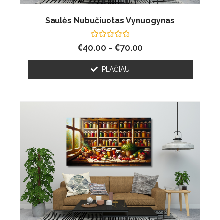
Saulės Nubučiuotas Vynuogynas
€
Įvertinimas:
€
40.00
–
70.00
0
iš
5
PLAČIAU