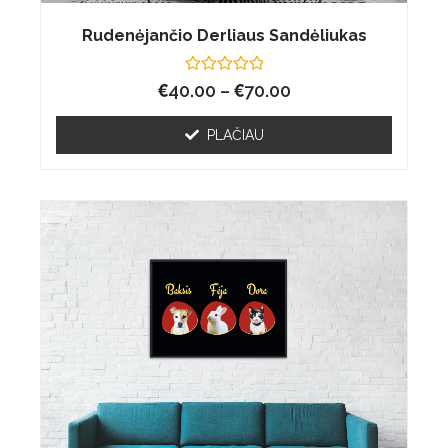
Rudenėjančio Derliaus Sandėliukas
€
Įvertinimas:
€
40.00
–
70.00
0
iš
5
PLAČIAU