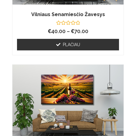
Vilniaus Senamiesčio Žavesys
€
Įvertinimas:
€
40.00
–
70.00
0
iš
5
PLAČIAU