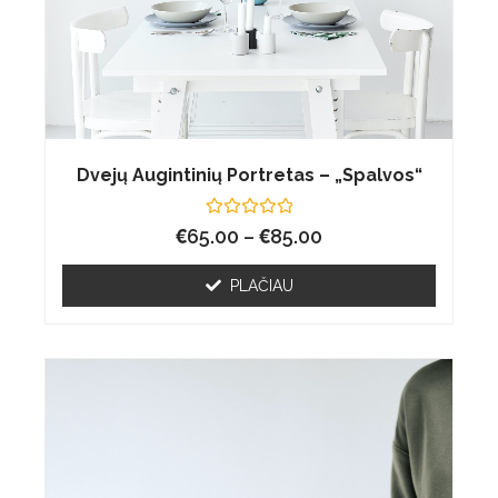
Dvejų Augintinių Portretas – „Spalvos“
€
Įvertinimas:
€
65.00
–
85.00
0
iš
5
PLAČIAU