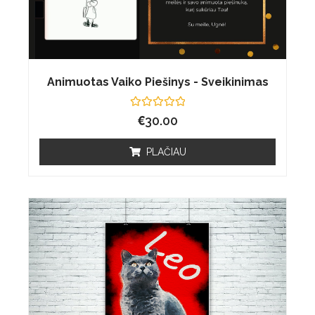
Animuotas Vaiko Piešinys - Sveikinimas
Įvertinimas:
€
30.00
0
iš
5
PLAČIAU