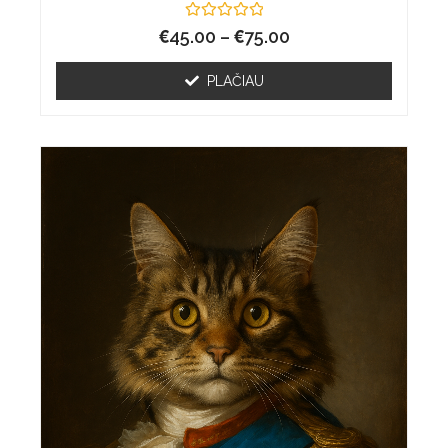
€
Įvertinimas:
€
45.00
–
75.00
0
iš
5
PLAČIAU