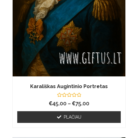
Karališkas Augintinio Portretas
€
Įvertinimas:
€
45.00
–
75.00
0
iš
5
PLAČIAU