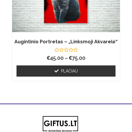
Augintinio Portretas – „Linksmoji Akvarelė“
€
Įvertinimas:
€
45.00
–
75.00
0
iš
5
PLAČIAU