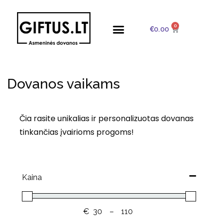
0
€
0.00
Dovanos vaikams
Čia rasite unikalias ir personalizuotas dovanas
tinkančias įvairioms progoms!
Kaina
€
–