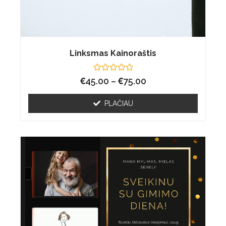
Linksmas Kainoraštis
€
Įvertinimas:
€
45.00
–
75.00
0
iš
5
PLAČIAU