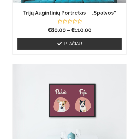
Trijų Augintinių Portretas – „Spalvos“
€
Įvertinimas:
€
80.00
–
110.00
0
iš
5
PLAČIAU